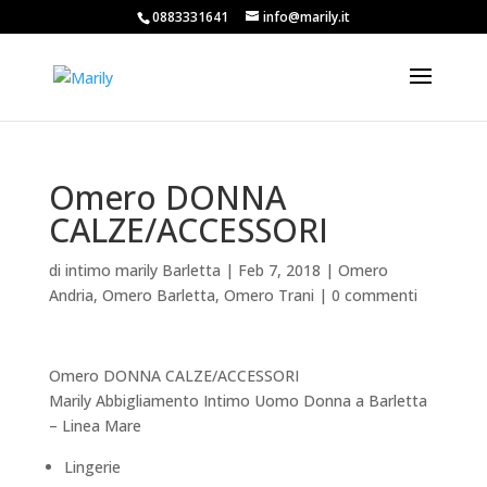
0883331641
info@marily.it
Omero DONNA
CALZE/ACCESSORI
di
intimo marily Barletta
|
Feb 7, 2018
|
Omero
Andria
,
Omero Barletta
,
Omero Trani
|
0 commenti
Omero DONNA CALZE/ACCESSORI
Marily Abbigliamento Intimo Uomo Donna a Barletta
– Linea Mare
Lingerie