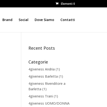
Elementi 0
Brand
Social
Dove Siamo
Contatti
Recent Posts
Categorie
4giveness Andria
(1)
4giveness Barletta
(1)
4giveness Rivenditore a
Barletta
(1)
4giveness Trani
(1)
4giveness UOMO/DONNA