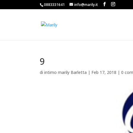
0883331641
info@marily.it
9
di
intimo marily Barletta
|
Feb 17, 2018
|
0 com