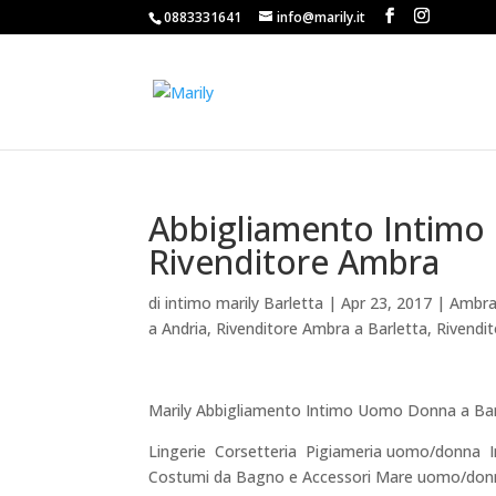
0883331641
info@marily.it
Abbigliamento Intimo
Rivenditore Ambra
di
intimo marily Barletta
|
Apr 23, 2017
|
Ambra 
a Andria
,
Rivenditore Ambra a Barletta
,
Rivendi
Marily Abbigliamento Intimo Uomo Donna a Bar
Lingerie  Corsetteria  Pigiameria uomo/donn
Costumi da Bagno e Accessori Mare uomo/don