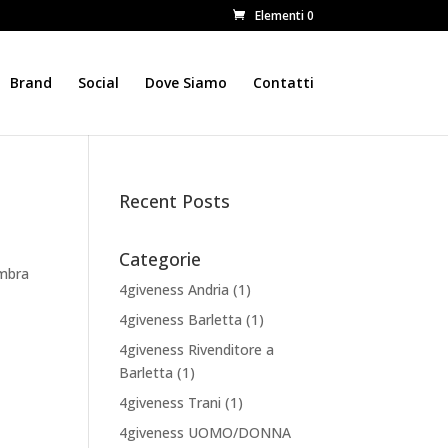
Elementi 0
Brand
Social
Dove Siamo
Contatti
Recent Posts
Categorie
Ambra
4giveness Andria
(1)
4giveness Barletta
(1)
4giveness Rivenditore a
Barletta
(1)
4giveness Trani
(1)
4giveness UOMO/DONNA